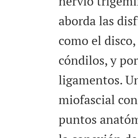
nervio trigém
aborda las dis
como el disco, 
cóndilos, y po
ligamentos. U
miofascial con
puntos anatóm