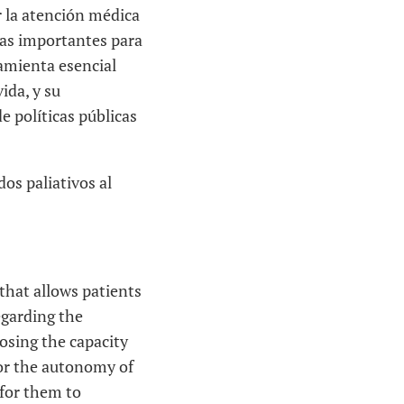
r la atención médica
eras importantes para
amienta esencial
ida, y su
e políticas públicas
os paliativos al
that allows patients
regarding the
losing the capacity
or the autonomy of
 for them to