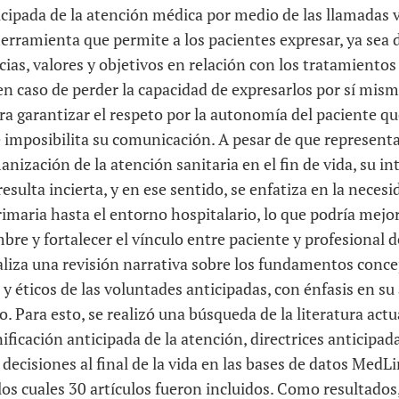
ticipada de la atención médica por medio de las llamadas
erramienta que permite a los pacientes expresar, ya sea 
ncias, valores y objetivos en relación con los tratamiento
, en caso de perder la capacidad de expresarlos por sí mism
a garantizar el respeto por la autonomía del paciente qu
e imposibilita su comunicación. A pesar de que represent
anización de la atención sanitaria en el fin de vida, su in
resulta incierta, y en ese sentido, se enfatiza en la neces
imaria hasta el entorno hospitalario, lo que podría mejora
bre y fortalecer el vínculo entre paciente y profesional de
aliza una revisión narrativa sobre los fundamentos conce
 y éticos de las voluntades anticipadas, con énfasis en su 
 Para esto, se realizó una búsqueda de la literatura actu
ificación anticipada de la atención, directrices anticipad
 decisiones al final de la vida en las bases de datos MedL
 los cuales 30 artículos fueron incluidos. Como resultados,