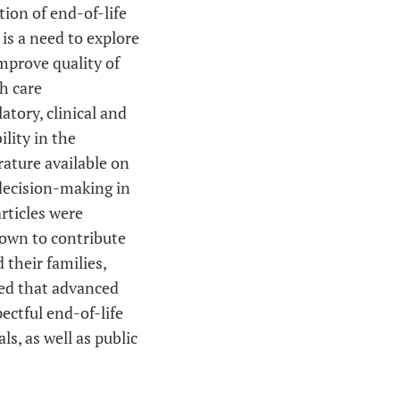
ion of end-of-life
 is a need to explore
mprove quality of
h care
atory, clinical and
lity in the
rature available on
 decision-making in
rticles were
hown to contribute
 their families,
uded that advanced
pectful end-of-life
s, as well as public