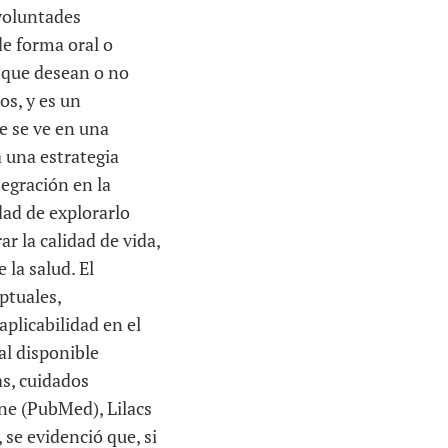
 voluntades
de forma oral o
s que desean o no
os, y es un
e se ve en una
a una estrategia
tegración en la
idad de explorarlo
r la calidad de vida,
 la salud. El
ptuales,
aplicabilidad en el
al disponible
as, cuidados
ine (PubMed), Lilacs
 se evidenció que, si