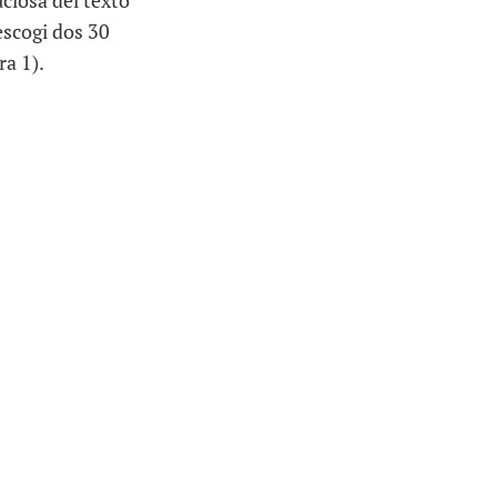
ciosa del texto
escogi dos 30
ra 1).