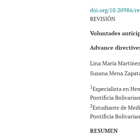
doi.org/10.20986/r
REVISIÓN
Voluntades anticip
Advance directives
Lina María Martíne
Susana Mena Zapat
1
Especialista en Hem
Pontificia Bolivaria
2
Estudiante de Medic
Pontificia Bolivaria
RESUMEN