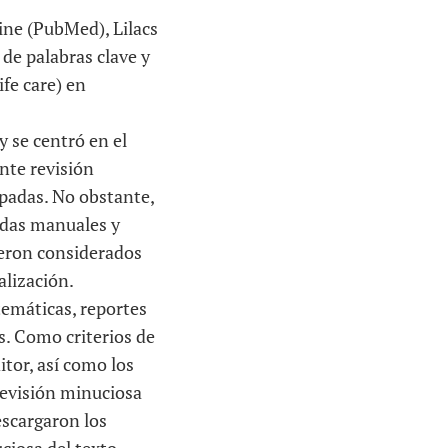
Line (PubMed), Lilacs
de palabras clave y
fe care) en
y se centró en el
nte revisión
ipadas. No obstante,
edas manuales y
fueron considerados
alización.
temáticas, reportes
s. Como criterios de
itor, así como los
 revisión minuciosa
escargaron los