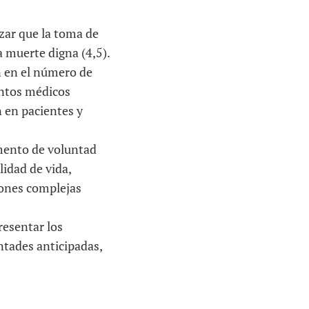
izar que la toma de
 muerte digna (4,5).
n en el número de
entos médicos
n en pacientes y
umento de voluntad
lidad de vida,
siones complejas
resentar los
ntades anticipadas,