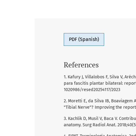
PDF (Spanish)
References
1. Kafury J, Villalobos F, Silva V, Ar
para fascitis plantar bilateral: repor
1020986/resed20254117/2023
2. Moretti E, da Silva IB, Boaviagem 
"Tibial Nerve"? Improving the report
3. Kachlik D, Musil V, Baca V. Contr
anatomy. Surg Radiol Anat. 2018;40(5)