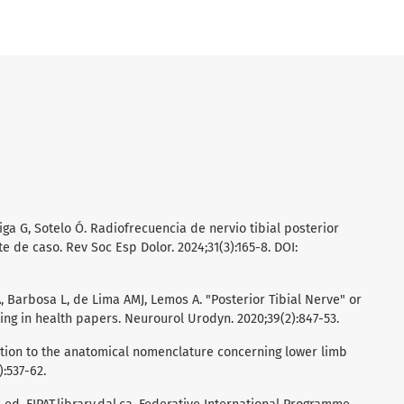
échiga G, Sotelo Ó. Radiofrecuencia de nervio tibial posterior
te de caso. Rev Soc Esp Dolor. 2024;31(3):165-8. DOI:
A, Barbosa L, de Lima AMJ, Lemos A. "Posterior Tibial Nerve" or
ing in health papers. Neurourol Urodyn. 2020;39(2):847-53.
ibution to the anatomical nomenclature concerning lower limb
:537-62.