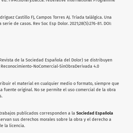
 ed. FIPAT.library.dal.ca. Federative International Programme
ríguez Castillo FJ, Campos Torres AJ. Tríada találgica. Una
 serie de casos. Rev Soc Esp Dolor. 2021;28(5):276-81. DOI:
Revista de la Sociedad Española del Dolor) se distribuyen
s Reconocimiento-NoComercial-SinObraDerivada 4.0
tribuir el material en cualquier medio o formato, siempre que
a fuente original. No se permite el uso comercial de la obra
s.
 trabajos publicados corresponden a la
Sociedad Española
servan sus derechos morales sobre la obra y el derecho a
e la licencia.