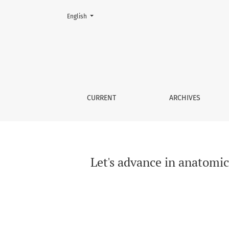
Change the language. The current language is:
English
Let's advance in anatomic thermology for inte
CURRENT
ARCHIVES
Let's advance in anatomic