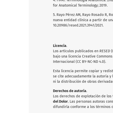
4. FIPAT. Terminologia Anatomica. 2nd
for Anatomical Terminology; 2019.
5. Rayo Pérez AM, Rayo Rosado R, Rod
nueva entidad clínica a partir de una
10.20986/resed.2021.3941/2021.
Licencia
.
Los artículos publicados en
RESED
(
bajo una licencia Creative Common
Internacional (CC BY-NC-ND 4.0).
Esta licencia permite copiar y redis
se cite adecuadamente la autoría y l
ni la distribución de obras derivada
Derechos de autoría
.
Los derechos de explotación de los
del Dolor
. Las personas autoras con
difundirla conforme a los términos d